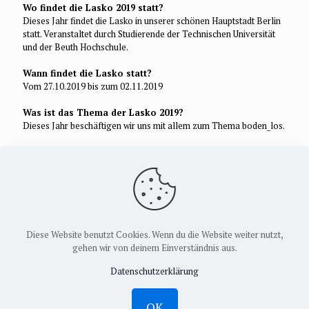
Wo findet die Lasko 2019 statt?
Dieses Jahr findet die Lasko in unserer schönen Hauptstadt Berlin
statt. Veranstaltet durch Studierende der Technischen Universität
und der Beuth Hochschule.
Wann findet die Lasko statt?
Vom 27.10.2019 bis zum 02.11.2019
Was ist das Thema der Lasko 2019?
Dieses Jahr beschäftigen wir uns mit allem zum Thema boden_los.
Wie viel kostet mich der Spaß?
Die eine Woche Lasko kostet pro Person 75€ (Berliner: 25€).
Dafür bekommst du Unterkunft, Verpflegung, ein BVG-Ticket und
eine programmreiche Woche von uns. Nur die Anfahrt muss selbst
bezahlt werden. Aber Achtung! Die Plätze sind begrenzt.
Diese Website benutzt Cookies. Wenn du die Website weiter nutzt,
gehen wir von deinem Einverständnis aus.
© 2026 Bundesfachschaft Landschaft e.V.
Datenschutzerklärung
Impressum
Datenschutzerklä
OK